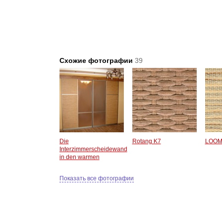
Схожие фотографии
39
Die
Rotang K7
LOOM
Interzimmerscheidewand
in den warmen
Sandtönen
Показать все фотографии