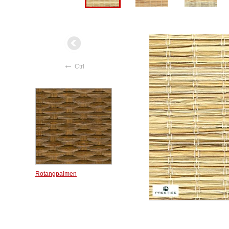
←
Ctrl
Rotangpalmen