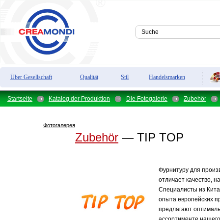
Über Gesellschaft
Qualität
Stil
Handelsmarken
Startseite
Katalog der Produktion
Die Fotogalerie
Zubehör
Фотогалерея
Zubehör
— TIP TOP
Фурнитуру для произв
отличает качество, н
Специалисты из Кита
опыта европейских п
предлагают оптималь
ассортименте нашего