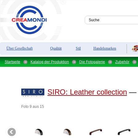
Über Gesellschaft
Qualität
Stil
Handelsmarken
Startseite
Katalog der Produktion
Die Fotogalerie
Zubehör
SIRO:
Leather collection
— L
Foto 9 aus 15