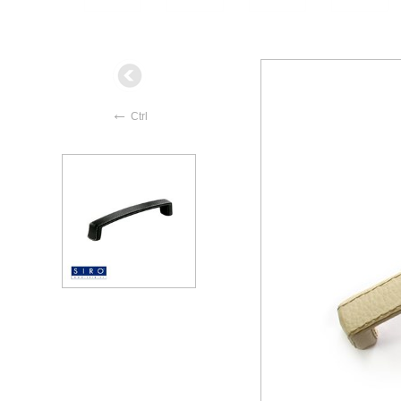
←
Ctrl