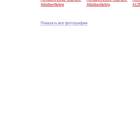
Altsilberfärbig
Altsilberfärbig
41Z
Показать все фотографии