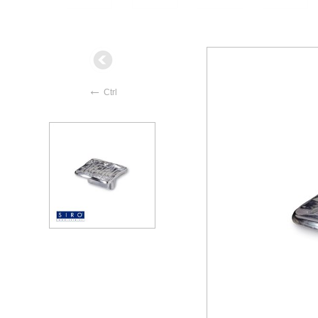
←
Ctrl