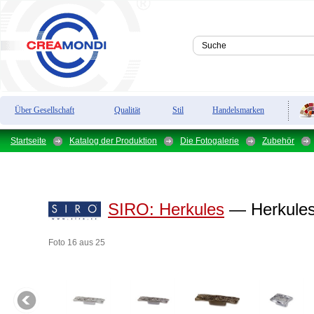
Über Gesellschaft
Qualität
Stil
Handelsmarken
Startseite
Katalog der Produktion
Die Fotogalerie
Zubehör
SIRO:
Herkules
— Herkules 
Foto 16 aus 25