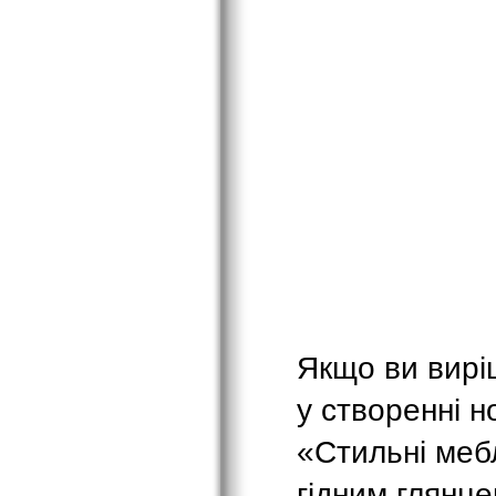
Якщо ви вирі
у створенні н
«Стильні меб
гідним глянце