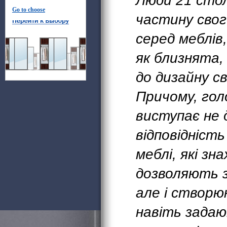
Люди 21 стол
Go to choose
частину свог
серед меблів
як близнята,
до дизайну с
Причому, гол
виступає не 
відповідніст
меблі, які зн
дозволяють з
але і створю
навіть задаю