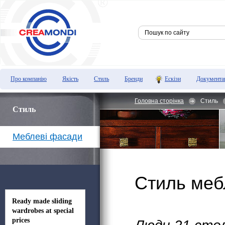
Про компанію
Якість
Стиль
Бренди
Ескізи
Документа
Головна сторінка
Стиль
Стиль
Меблеві фасади
Стиль мебл
Ready made sliding
wardrobes at special
prices