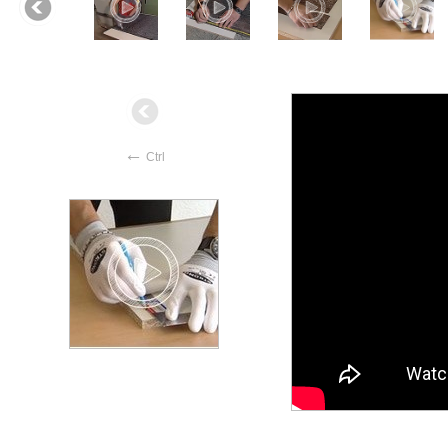
←
Ctrl