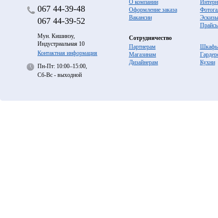
О компании
Интерн
067
44-39-48
Оформление заказа
Фотога
Вакансии
Эскиз
067
44-39-52
Прайс
Мун. Кишинэу,
Сотрудничество
Индустриальная 10
Партнерам
Шкафы
Контактная информация
Магазинам
Гардер
Дизайнерам
Кухни
Пн-Пт: 10:00–15:00,
Сб-Вс - выходной