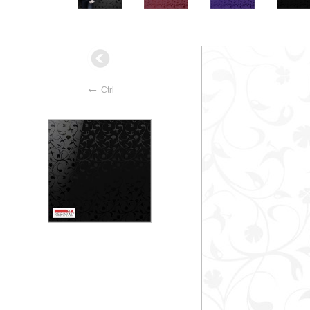
←
Ctrl