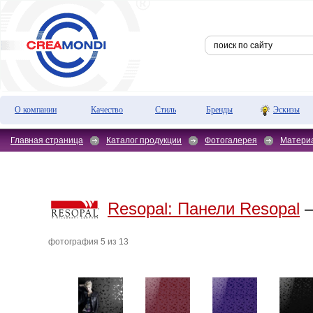
О компании
Качество
Стиль
Бренды
Эскизы
Главная страница
Каталог продукции
Фотогалерея
Матери
Resopal:
Панели Resopal
—
фотография 5 из 13