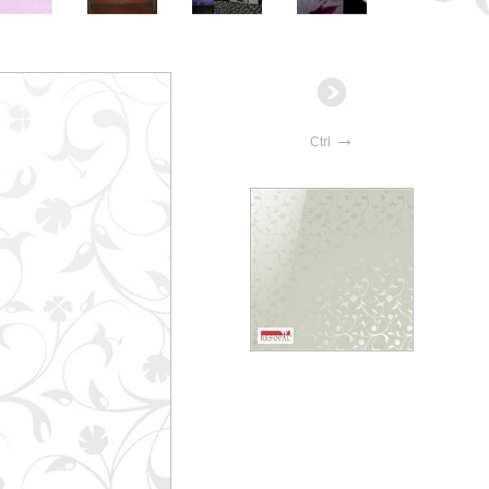
→
Ctrl