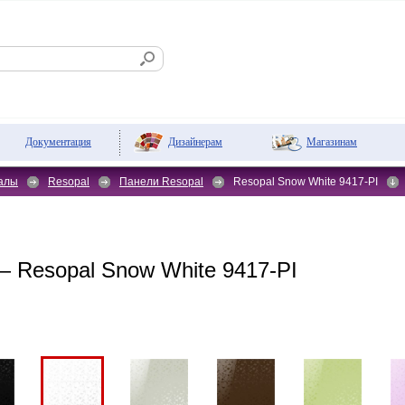
Дизайнерам
Магазинам
Документация
алы
Resopal
Панели Resopal
Resopal Snow White 9417-PI
 Resopal Snow White 9417-PI