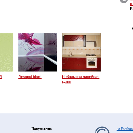
в
R
PI
Resopal black
Небольшая линейная
кухня
Покупателю
на Faceboo