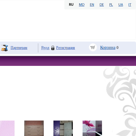
RU
MD
EN
DE
PL
UA
IT
Корзина
Партнерам
Вход
Регистрация
0