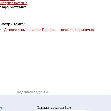
 интернет-магазине
esopal Snow White
Смотри также:
Декоративный пластик Resopal — красиво и практично
Поделиться с друзьями
ke
Подписка на эскизы и фото