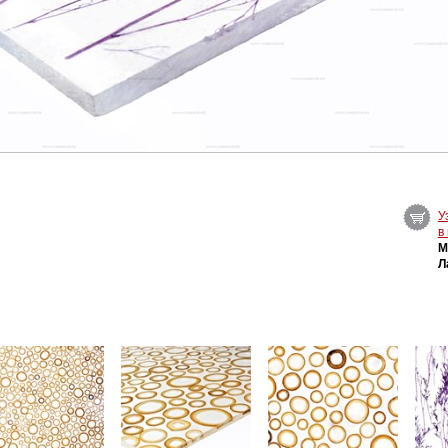
У
в
M
Л