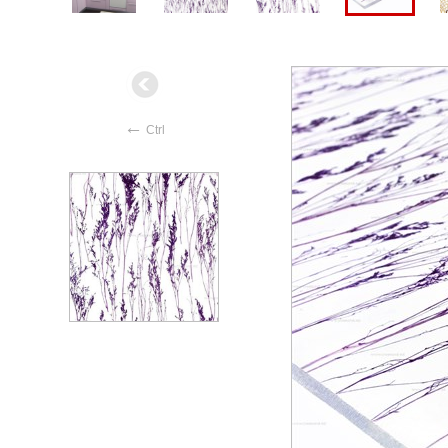
←
Ctrl