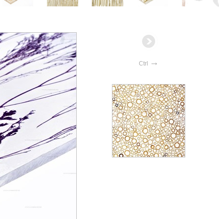
→
Ctrl