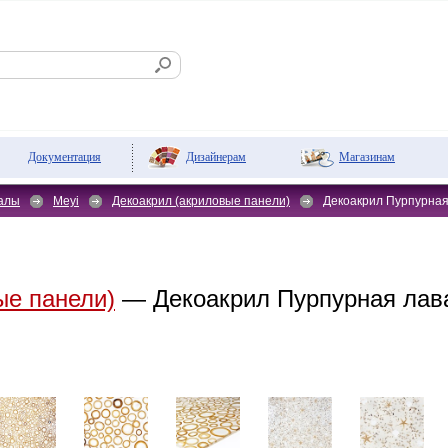
Дизайнерам
Магазинам
Документация
алы
Meyi
Декоакрил (акриловые панели)
Декоакрил Пурпурна
ые панели)
— Декоакрил Пурпурная лав