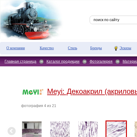
О компании
Качество
Стиль
Бренды
Эскизы
Главная страница
Каталог продукции
Фотогалерея
Матери
Meyi:
Декоакрил (акрилов
фотография 4 из 21