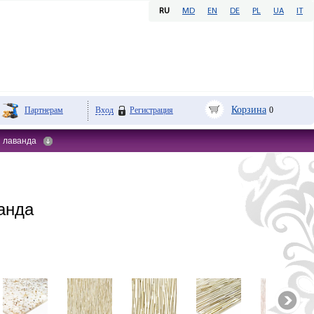
RU
MD
EN
DE
PL
UA
IT
Корзина
Партнерам
Вход
Регистрация
0
я лаванда
анда