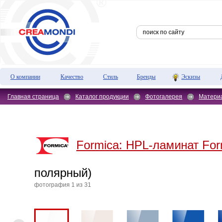
О компании
Качество
Стиль
Бренды
Эскизы
Главная страница
Каталог продукции
Фотогалерея
Матери
Formica:
HPL-ламинат For
полярный)
фотография 1 из 31