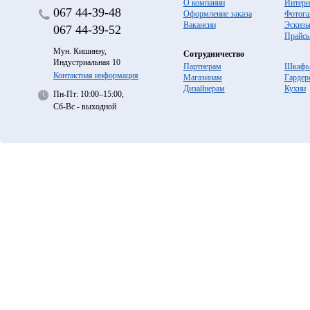
О компании
Интерн
067
44-39-48
Оформление заказа
Фотога
Вакансии
Эскиз
067
44-39-52
Прайс
Мун. Кишинэу,
Сотрудничество
Индустриальная 10
Партнерам
Шкафы
Контактная информация
Магазинам
Гардер
Дизайнерам
Кухни
Пн-Пт: 10:00–15:00,
Сб-Вс - выходной