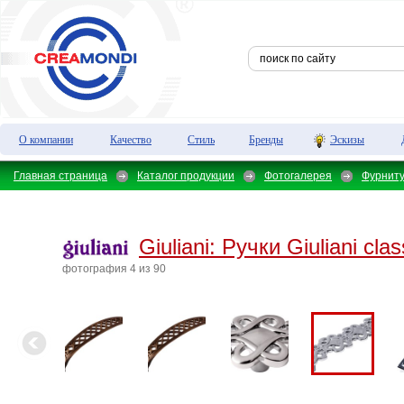
О компании
Качество
Стиль
Бренды
Эскизы
Главная страница
Каталог продукции
Фотогалерея
Фурнит
Giuliani:
Ручки Giuliani clas
фотография 4 из 90