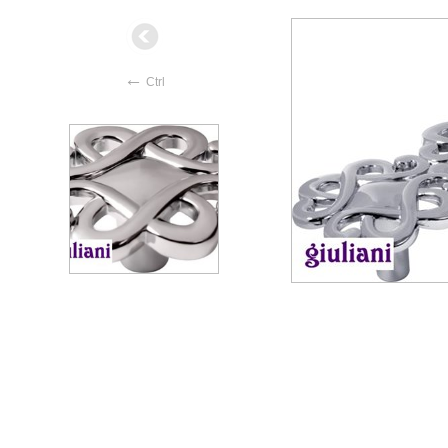
←
Ctrl