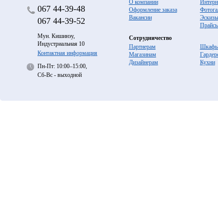
О компании
Интерн
067
44-39-48
Оформление заказа
Фотога
Вакансии
Эскиз
067
44-39-52
Прайс
Мун. Кишинэу,
Сотрудничество
Индустриальная 10
Партнерам
Шкафы
Контактная информация
Магазинам
Гардер
Дизайнерам
Кухни
Пн-Пт: 10:00–15:00,
Сб-Вс - выходной