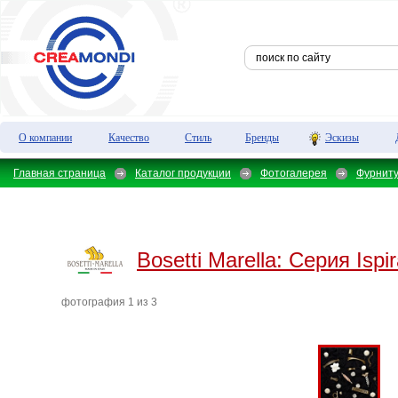
О компании
Качество
Стиль
Бренды
Эскизы
Главная страница
Каталог продукции
Фотогалерея
Фурнит
Bosetti Marella:
Серия Ispir
фотография 1 из 3