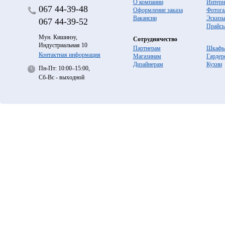
О компании
Интерн
067
44-39-48
Оформление заказа
Фотога
Вакансии
Эскиз
067
44-39-52
Прайс
Мун. Кишинэу,
Сотрудничество
Индустриальная 10
Партнерам
Шкафы
Контактная информация
Магазинам
Гардер
Дизайнерам
Кухни
Пн-Пт: 10:00–15:00,
Сб-Вс - выходной