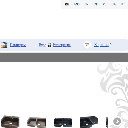
RU
MD
EN
DE
PL
UA
IT
Корзина
Партнерам
Вход
Регистрация
0