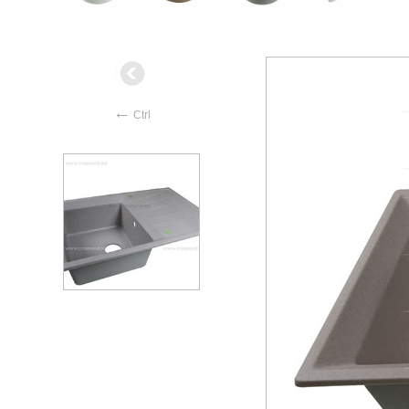
←
Ctrl