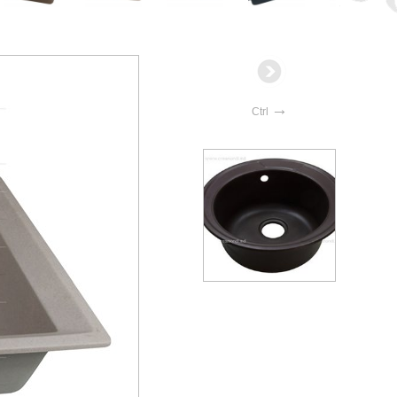
→
Ctrl