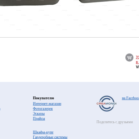
У
в
V
Покупателю
на Faceboo
Интернет-магазин
а
Фотогалерея
Эскизы
Прайсы
Поделитесь с друзьями
Шкафы-купе
Гардеробные системы