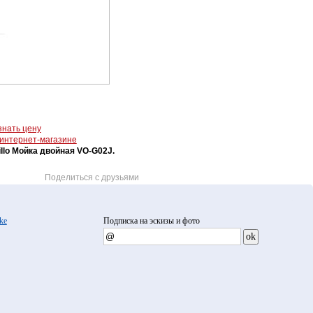
знать цену
 интернет-магазине
illo Мойка двойная VO-G02J.
Поделиться с друзьями
ke
Подписка на эскизы и фото