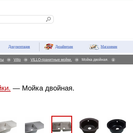
Дизайнерам
Магазинам
Документация
ты
Villo
VILLO-гранитные мойки.
Мойка двойная.
ки.
— Мойка двойная.