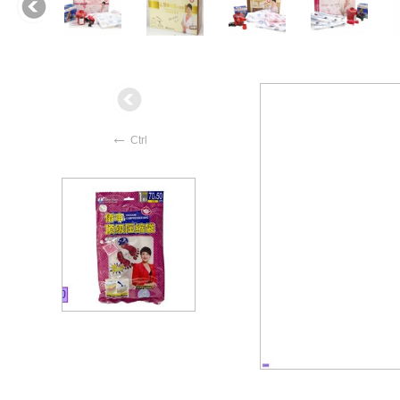
←
Ctrl