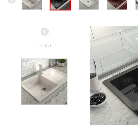
←
Ctrl