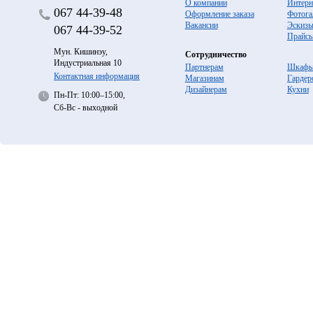
О компании
Интерн
067
44-39-48
Оформление заказа
Фотога
Вакансии
Эскиз
067
44-39-52
Прайс
Мун. Кишинэу,
Сотрудничество
Индустриальная 10
Партнерам
Шкафы
Контактная информация
Магазинам
Гардер
Дизайнерам
Кухни
Пн-Пт: 10:00–15:00,
Сб-Вс - выходной