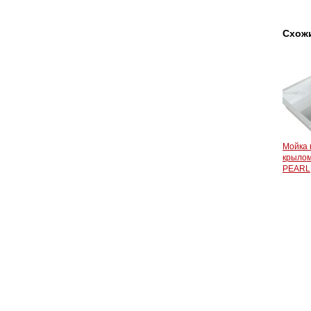
Схож
Мойка 
крыло
PEARL