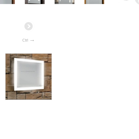
→
Ctrl