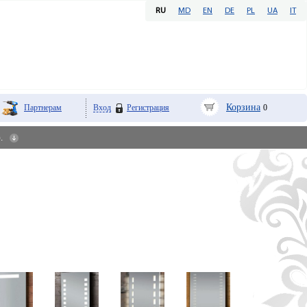
RU
MD
EN
DE
PL
UA
IT
Корзина
Партнерам
Вход
Регистрация
0
).