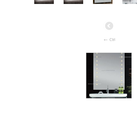
←
Ctrl