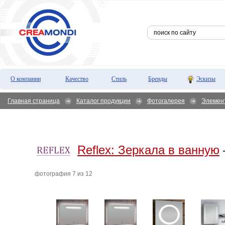
О компании
Качество
Стиль
Бренды
Эскизы
Главная страница
Каталог продукции
Фотогалерея
Элемен
Reflex:
Зеркала в ванную
фотография 7 из 12