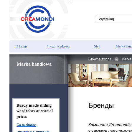
O firmie
Filozofia jakości
Styl
Marka han
Główna strona
Marka
Marka handlowa
Бренды
Ready made sliding
wardrobes at special
prices
Компания Creamondi 
Go to choose
с самыми престижны