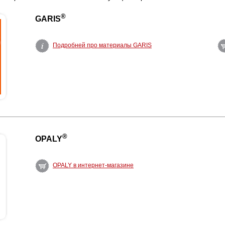
®
GARIS
Подробней про материалы GARIS
®
OPALY
OPALY в интернет-магазине