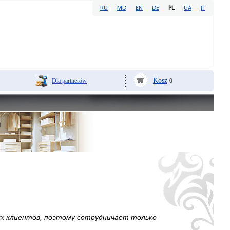
RU
MD
EN
DE
PL
UA
IT
Kosz
Dla partnerów
0
их клиентов, поэтому сотрудничает только