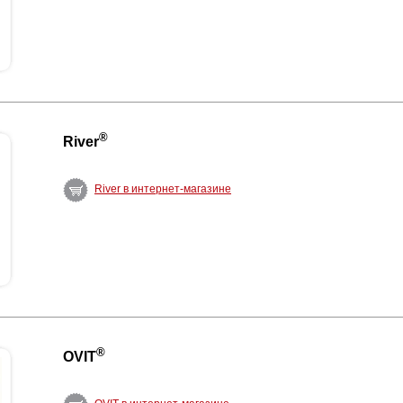
®
River
River в интернет-магазине
®
OVIT