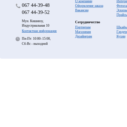
О компании
Интерн
067
44-39-48
Оформление заказа
Фотога
Вакансии
Эскиз
067
44-39-52
Прайс
Мун. Кишинэу,
Сотрудничество
Индустриальная 10
Партнерам
Шкафы
Контактная информация
Магазинам
Гардер
Дизайнерам
Кухни
Пн-Пт: 10:00–15:00,
Сб-Вс - выходной