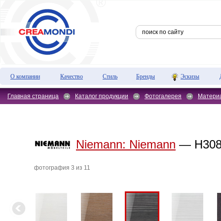
О компании
Качество
Стиль
Бренды
Эскизы
Главная страница
Каталог продукции
Фотогалерея
Матери
Niemann:
Niemann
— H3081
фотография 3 из 11