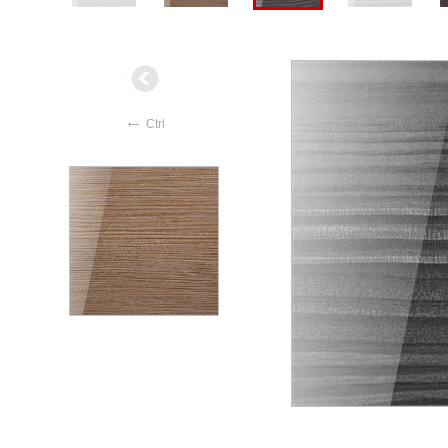
←
Ctrl