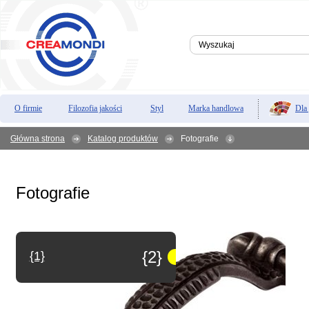
Dla
O firmie
Filozofia jakości
Styl
Marka handlowa
Główna strona
Katalog produktów
Fotografie
Fotografie
{2}
{1}