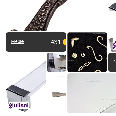
431
Meble
M