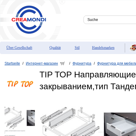
Über Gesellschaft
Qualität
Stil
Handelsmarken
Startseite
Интернет-магазин
Фурнитура
Фурнитура для мебел
/
/
/
TIP TOP Направляющие
закрыванием,тип Танде