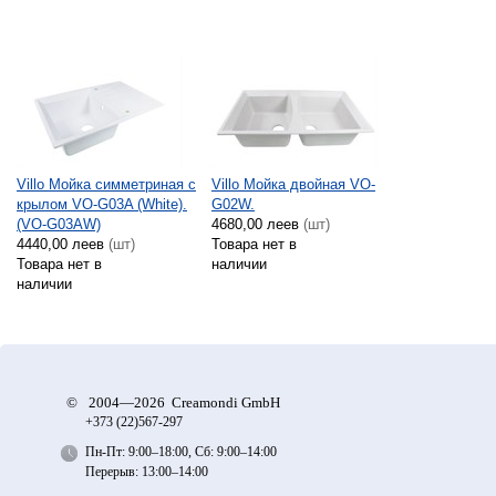
Villo Мойка симметриная с
Villo Мойка двойная VO-
крылом VO-G03A (White).
G02W.
(VO-G03AW)
4680,00 леев
(шт)
4440,00 леев
(шт)
Товара нет в
Товара нет в
наличии
наличии
©
2004—2026 Creamondi GmbH
+373 (22)
567-297
Пн-Пт: 9:00–18:00, Сб: 9:00–14:00
Перерыв: 13:00–14:00