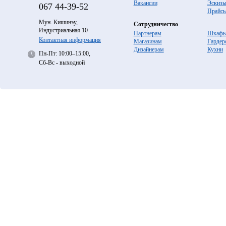
Вакансии
Эскиз
067
44-39-52
Прайс
Мун. Кишинэу,
Сотрудничество
Индустриальная 10
Партнерам
Шкафы
Контактная информация
Магазинам
Гардер
Дизайнерам
Кухни
Пн-Пт: 10:00–15:00,
Сб-Вс - выходной