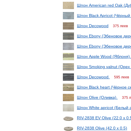
Шпон American red Oak (Ду
Шпон Black Apricot (Чёрный
Шпон Decowood
375 леев
Шпон Ebony (Эбеновое дер
Шпон Ebony (Эбеновое дер
Шпон Apple Wood (Яблоня).
Шпон Smoking valnut (Орех 
Шпон Decowood.
595 леев
Шпон Black heart (Чёрное с
Шпон Olive (Оливка).
375 
Шпон White apricot (Белый 
RIV-2838 EV Olive (22.0 x 0.
RIV-2838 Olive (42.0 x 0.5)