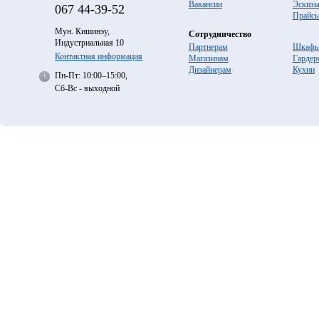
Вакансии
Эскиз
067
44-39-52
Прайс
Мун. Кишинэу,
Сотрудничество
Индустриальная 10
Партнерам
Шкафы
Контактная информация
Магазинам
Гардер
Дизайнерам
Кухни
Пн-Пт: 10:00–15:00,
Сб-Вс - выходной