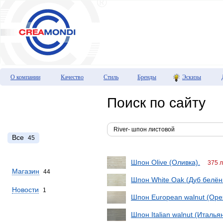
О компании
Качество
Стиль
Бренды
Эскизы
Поиск по сайту
Все
45
Шпон Olive (Оливка).
375 
Магазин
44
Шпон White Oak (Дуб белён
Новости
1
Шпон European walnut (Оре
Шпон Italian walnut (Италья