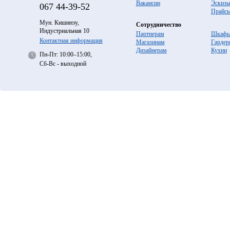
Вакансии
Эскиз
067
44-39-52
Прайс
Мун. Кишинэу,
Сотрудничество
Индустриальная 10
Партнерам
Шкафы
Контактная информация
Магазинам
Гардер
Дизайнерам
Кухни
Пн-Пт: 10:00–15:00,
Сб-Вс - выходной