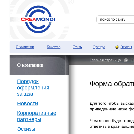
О компании
Качество
Стиль
Бренды
Эскизы
Главная страница
О
О компании
Порядок
Форма обрат
оформления
заказа
Новости
Для того чтобы выска
приведенную ниже фо
Корпоративные
партнеры
Чем яснее будет пред
ответить в кратчайшие
Эскизы