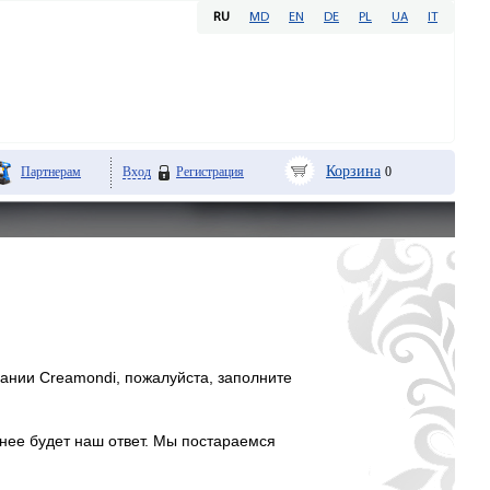
RU
MD
EN
DE
PL
UA
IT
Корзина
Партнерам
Вход
Регистрация
0
пании Creamondi, пожалуйста, заполните
нее будет наш ответ. Мы постараемся