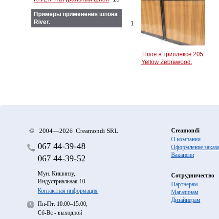
Примеры применения шпона
River.
1
Шпон в триплексе 205
Yellow Zebrawood.
©
2004—2026 Creamondi SRL
Creamondi
О компании
067
44-39-48
Оформление заказ
Вакансии
067
44-39-52
Мун. Кишинэу,
Сотрудничество
Индустриальная 10
Партнерам
Контактная информация
Магазинам
Дизайнерам
Пн-Пт: 10:00–15:00,
Сб-Вс - выходной