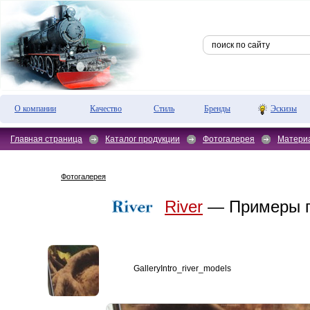
О компании
Качество
Стиль
Бренды
Эскизы
Главная страница
Каталог продукции
Фотогалерея
Матери
Фотогалерея
River
— Примеры п
GalleryIntro_river_models