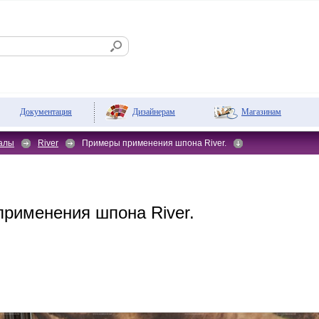
Дизайнерам
Магазинам
Документация
алы
River
Примеры применения шпона River.
рименения шпона River.