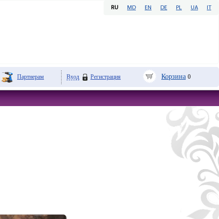
RU
MD
EN
DE
PL
UA
IT
Корзина
Партнерам
Вход
Регистрация
0