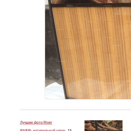
Лучшие фото River
RIVER- натуральный шпон
15