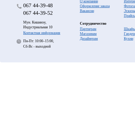
О компании
Интерн
067
44-39-48
Оформление заказа
Фотога
Вакансии
Эскиз
067
44-39-52
Прайс
Мун. Кишинэу,
Сотрудничество
Индустриальная 10
Партнерам
Шкафы
Контактная информация
Магазинам
Гардер
Дизайнерам
Кухни
Пн-Пт: 10:00–15:00,
Сб-Вс - выходной