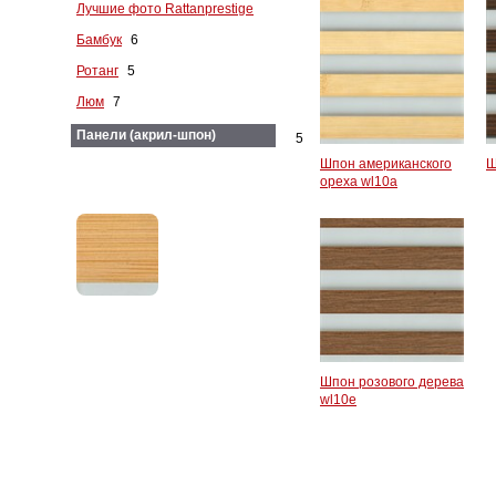
Лучшие фото Rattanprestige
Бамбук
6
Ротанг
5
Люм
7
Панели (акрил-шпон)
5
Шпон американского
Ш
ореха wl10a
Шпон розового дерева
wl10e