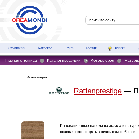
О компании
Качество
Стиль
Бренды
Эскизы
Главная страница
Каталог продукции
Фотогалерея
Матери
Фотогалерея
Rattanprestige
— Па
Инновационные панели из акрила и натура
позволят воплощать в жизнь самые блестя