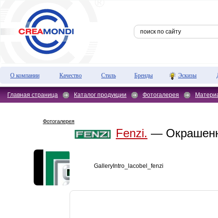
О компании
Качество
Стиль
Бренды
Эскизы
Главная страница
Каталог продукции
Фотогалерея
Матери
Фотогалерея
Fenzi.
— Окрашенно
GalleryIntro_lacobel_fenzi