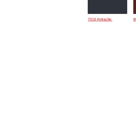
7016 Antracite.
8