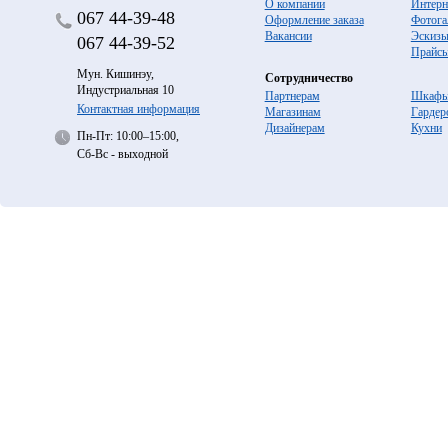
О компании
Интерн
067
44-39-48
Оформление заказа
Фотога
Вакансии
Эскиз
067
44-39-52
Прайс
Мун. Кишинэу,
Сотрудничество
Индустриальная 10
Партнерам
Шкафы
Контактная информация
Магазинам
Гардер
Дизайнерам
Кухни
Пн-Пт: 10:00–15:00,
Сб-Вс - выходной