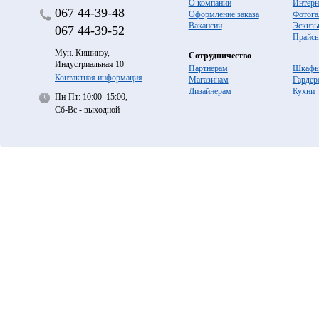
О компании
Интерн
067
44-39-48
Оформление заказа
Фотога
Вакансии
Эскиз
067
44-39-52
Прайс
Мун. Кишинэу,
Сотрудничество
Индустриальная 10
Партнерам
Шкафы
Контактная информация
Магазинам
Гардер
Дизайнерам
Кухни
Пн-Пт: 10:00–15:00,
Сб-Вс - выходной