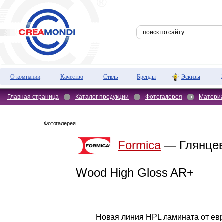
О компании
Качество
Стиль
Бренды
Эскизы
Главная страница
Каталог продукции
Фотогалерея
Матери
Фотогалерея
Formica
— Глянцев
Wood High Gloss AR+
Новая линия HPL ламината от ев