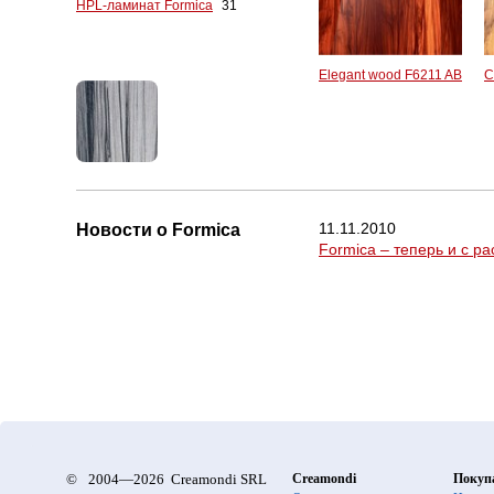
HPL-ламинат Formica
31
Elegant wood F6211 AB
C
11.11.2010
Новости о Formica
Formica – теперь и с р
©
2004—2026 Creamondi SRL
Creamondi
Покуп