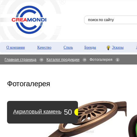
О компании
Качество
Стиль
Бренды
Эскизы
Главная страница
Каталог продукции
Фотогалерея
Фотогалерея
50
Акриловый камень