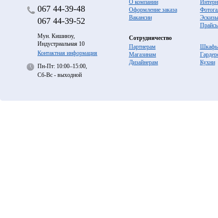
О компании
Интерн
067
44-39-48
Оформление заказа
Фотога
Вакансии
Эскиз
067
44-39-52
Прайс
Мун. Кишинэу,
Сотрудничество
Индустриальная 10
Партнерам
Шкафы
Контактная информация
Магазинам
Гардер
Дизайнерам
Кухни
Пн-Пт: 10:00–15:00,
Сб-Вс - выходной