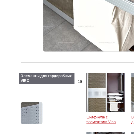
Элементы для гардеробных
VIBO
16
Шкаф-купе с
В
элементами Vibo
д