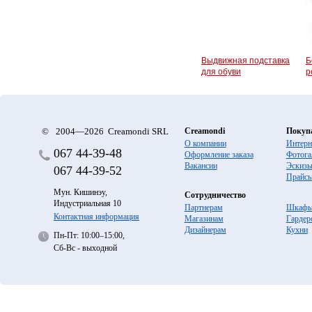
Выдвижная подставка
Б
для обуви
р
©
2004—2026 Creamondi SRL
Creamondi
Покуп
О компании
Интерн
067
44-39-48
Оформление заказа
Фотога
Вакансии
Эскиз
067
44-39-52
Прайс
Мун. Кишинэу,
Сотрудничество
Индустриальная 10
Партнерам
Шкафы
Контактная информация
Магазинам
Гардер
Дизайнерам
Кухни
Пн-Пт: 10:00–15:00,
Сб-Вс - выходной