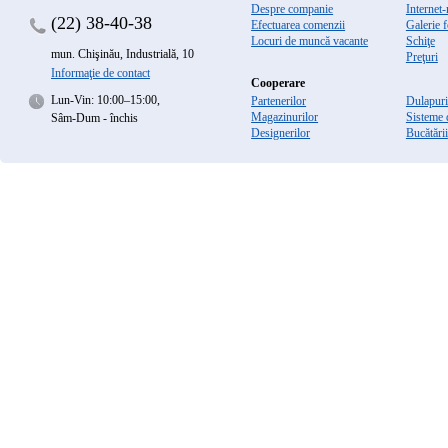
Despre companie
Internet
(22)
38-40-38
Efectuarea comenzii
Galerie f
Locuri de muncă vacante
Schiţe
mun. Chişinău, Industrială, 10
Preţuri
Informaţie de contact
Cooperare
Lun-Vin: 10:00–15:00,
Partenerilor
Dulapuri 
Magazinurilor
Sisteme 
Sâm-Dum - închis
Designerilor
Bucătării