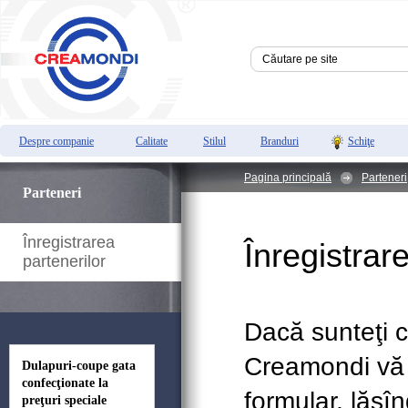
Despre companie
Calitate
Stilul
Branduri
Schiţe
Pagina principală
Parteneri
Parteneri
Înregistrarea
Înregistrar
partenerilor
Dacă sunteţi c
Creamondi vă 
Dulapuri-coupe gata
confecţionate la
formular, lăsîn
preţuri speciale